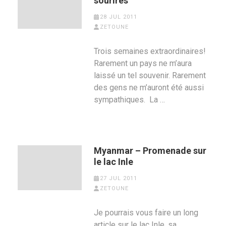
sourires
28 JUL 2011
ZETOUNE
Trois semaines extraordinaires!
Rarement un pays ne m’aura
laissé un tel souvenir. Rarement
des gens ne m’auront été aussi
sympathiques. La …
Myanmar – Promenade sur
le lac Inle
27 JUL 2011
ZETOUNE
Je pourrais vous faire un long
article sur le lac Inle, sa