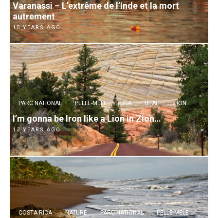
Varanassi – L’extrême de l’Inde et la mort
autrement
15 YEARS AGO
PARC NATIONAL
PELLE-MELE
USA
UTAH
ZION
I’m gonna be Iron like a Lion in Zion…
13 YEARS AGO
COSTA RICA
NATURE
PARC NATIONAL
PELLE-MELE