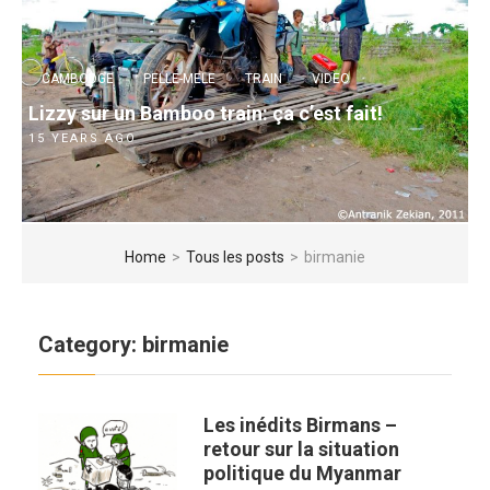
CAMBODGE
PELLE-MELE
TRAIN
VIDEO
Lizzy sur un Bamboo train: ça c’est fait!
15 YEARS AGO
Home
>
Tous les posts
>
birmanie
Category:
birmanie
Les inédits Birmans –
retour sur la situation
politique du Myanmar