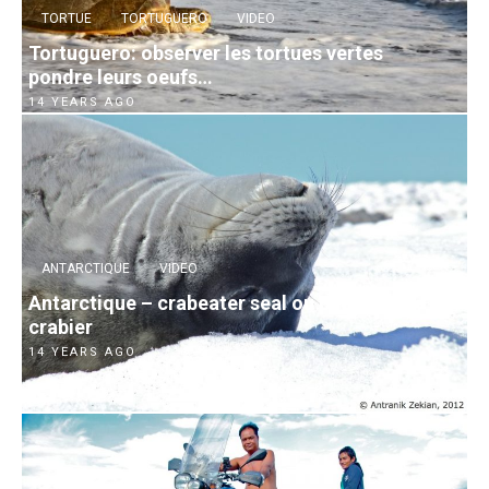
TORTUE
TORTUGUERO
VIDEO
Tortuguero: observer les tortues vertes
pondre leurs oeufs…
14 YEARS AGO
ANTARCTIQUE
VIDEO
Antarctique – crabeater seal ou phoque
crabier
14 YEARS AGO