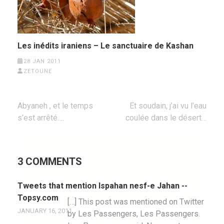
Les inédits iraniens – Le sanctuaire de Kashan
28 JAN 2011
ZETOUNE
Post
Abyaneh , et le temps
Et soudain, j’ai vu l’eau
navigation
s’est arrêté….
coulée dans le désert…
3 COMMENTS
Tweets that mention Ispahan nesf-e Jahan --
Topsy.com
[…] This post was mentioned on Twitter
JANUARY 16, 2011
by Les Passengers, Les Passengers.