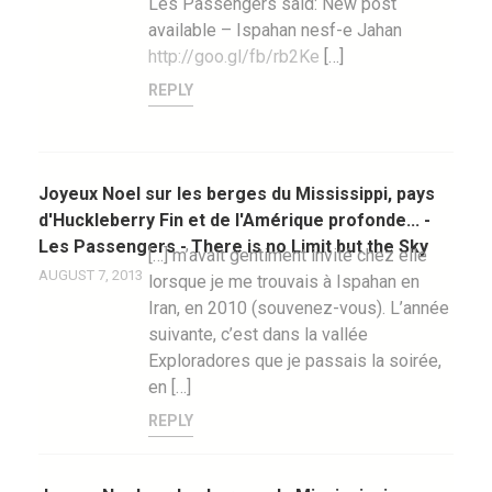
Les Passengers said: New post
available – Ispahan nesf-e Jahan
http://goo.gl/fb/rb2Ke
[…]
REPLY
Joyeux Noel sur les berges du Mississippi, pays
d'Huckleberry Fin et de l'Amérique profonde... -
Les Passengers - There is no Limit but the Sky
[…] m’avait gentiment invité chez elle
AUGUST 7, 2013
lorsque je me trouvais à Ispahan en
Iran, en 2010 (souvenez-vous). L’année
suivante, c’est dans la vallée
Exploradores que je passais la soirée,
en […]
REPLY