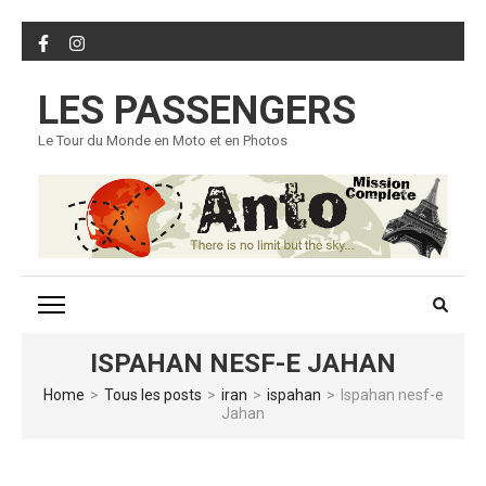
Skip
to
content
LES PASSENGERS
(Press
Enter)
Le Tour du Monde en Moto et en Photos
ISPAHAN NESF-E JAHAN
Home
>
Tous les posts
>
iran
>
ispahan
>
Ispahan nesf-e
Jahan