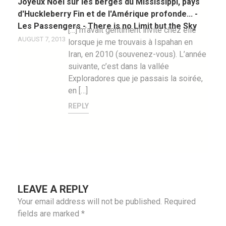
Joyeux Noel sur les berges du Mississippi, pays
d'Huckleberry Fin et de l'Amérique profonde... -
Les Passengers - There is no Limit but the Sky
[…] m’avait gentiment invité chez elle
AUGUST 7, 2013
lorsque je me trouvais à Ispahan en
Iran, en 2010 (souvenez-vous). L’année
suivante, c’est dans la vallée
Exploradores que je passais la soirée,
en […]
REPLY
LEAVE A REPLY
Your email address will not be published.
Required
fields are marked
*