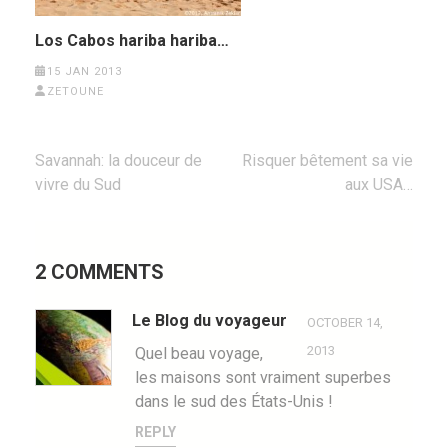
Los Cabos hariba hariba…
15 JAN 2013
ZETOUNE
Post
Savannah: la douceur de
Risquer bêtement sa vie
navigation
vivre du Sud
aux USA…
2 COMMENTS
Le Blog du voyageur
OCTOBER 14,
2013
Quel beau voyage,
les maisons sont vraiment superbes
dans le sud des États-Unis !
REPLY