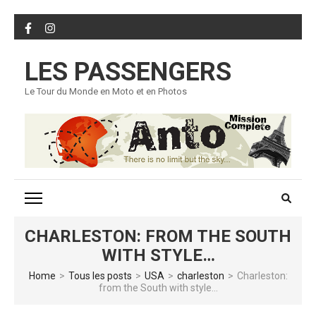
Skip
to
content
LES PASSENGERS
(Press
Enter)
Le Tour du Monde en Moto et en Photos
CHARLESTON: FROM THE SOUTH
WITH STYLE…
Home
>
Tous les posts
>
USA
>
charleston
>
Charleston:
from the South with style…