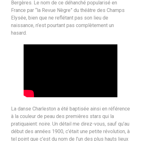
Bergères. Le nom de ce déhanché popularisé en
France par “la Revue Nègre” du théâtre des Champs
Elysée, bien que ne reflétant pas son lieu de
naissance, n’est pourtant pas complètement un
hasard.
La danse Charleston a été baptisée ainsi en référence
à la couleur de peau des premières stars qui la
pratiquaient: noire. Un détail me direz-vous, sauf qu’au
début des années 1900, c’était une petite révolution, à
tel point que c’est du nom de l’un des plus hauts lieux