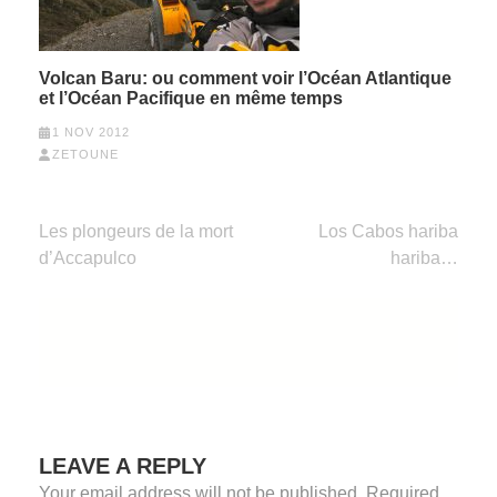
Volcan Baru: ou comment voir l’Océan Atlantique
et l’Océan Pacifique en même temps
1 NOV 2012
ZETOUNE
Post
Les plongeurs de la mort
Los Cabos hariba
navigation
d’Accapulco
hariba…
LEAVE A REPLY
Your email address will not be published.
Required