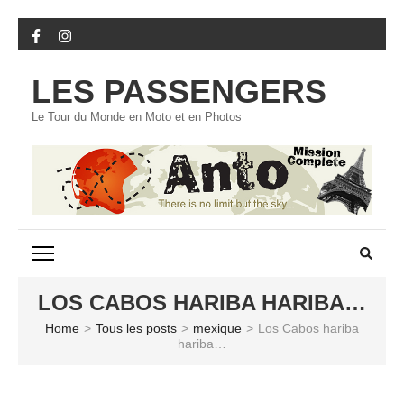
Skip
to
content
LES PASSENGERS
(Press
Enter)
Le Tour du Monde en Moto et en Photos
LOS CABOS HARIBA HARIBA…
Home
>
Tous les posts
>
mexique
>
Los Cabos hariba
hariba…