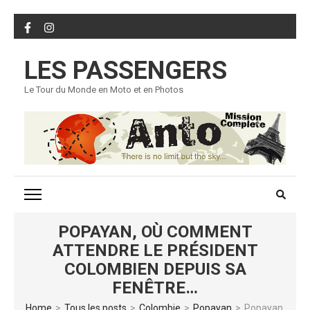
Skip
to
content
LES PASSENGERS
(Press
Enter)
Le Tour du Monde en Moto et en Photos
POPAYAN, OÙ COMMENT
ATTENDRE LE PRÉSIDENT
COLOMBIEN DEPUIS SA
FENÊTRE…
Home
>
Tous les posts
>
Colombie
>
Popayan
>
Popayan,