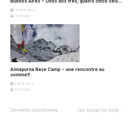
Buenos Aires – Unos dos tres, quatro cinco seis…
12 APR 2012
ZETOUNE
Annapurna Base Camp – une rencontre au
sommet!
3 APR 2011
ZETOUNE
Post
Devinette colombienne…
Cali: bouge ton body…
navigation