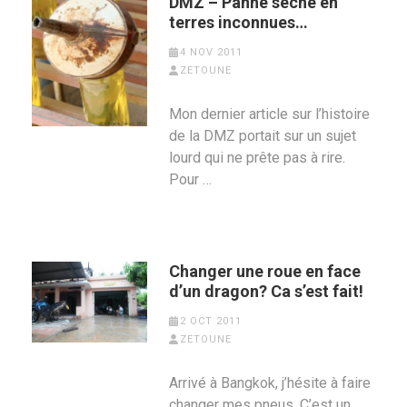
DMZ – Panne sèche en
terres inconnues…
4 NOV 2011
ZETOUNE
Mon dernier article sur l’histoire
de la DMZ portait sur un sujet
lourd qui ne prête pas à rire.
Pour …
Changer une roue en face
d’un dragon? Ca s’est fait!
2 OCT 2011
ZETOUNE
Arrivé à Bangkok, j’hésite à faire
changer mes pneus. C’est un