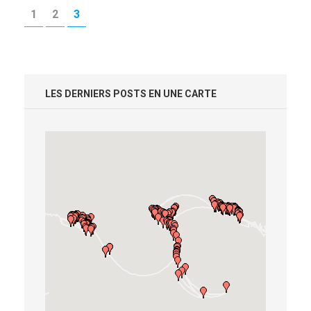
Posts
PAGE
PAGE
PAGE
1
2
3
pagination
LES DERNIERS POSTS EN UNE CARTE