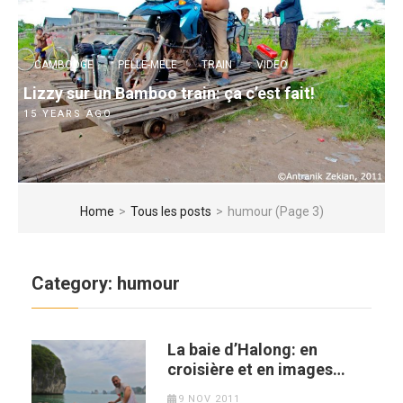
CAMBODGE
PELLE-MELE
TRAIN
VIDEO
Lizzy sur un Bamboo train: ça c’est fait!
15 YEARS AGO
Home
>
Tous les posts
>
humour
(Page 3)
Category:
humour
La baie d’Halong: en
croisière et en images…
9 NOV 2011