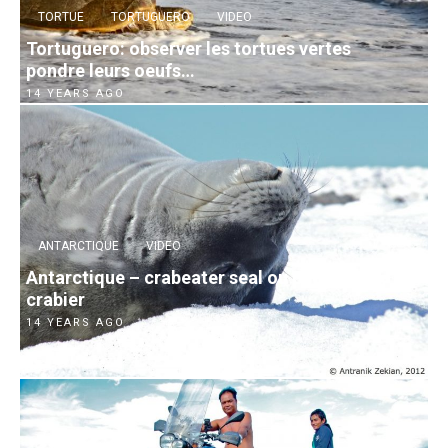
TORTUE
TORTUGUERO
VIDEO
Tortuguero: observer les tortues vertes
pondre leurs oeufs…
14 YEARS AGO
ANTARCTIQUE
VIDEO
Antarctique – crabeater seal ou phoque
crabier
14 YEARS AGO