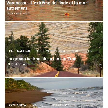
Varanassi – L’extrême de l’Inde et la mort
autrement
15 YEARS AGO
PARC NATIONAL
PELLE-MELE
USA
UTAH
ZION
I’m gonna be Iron like a Lion in Zion…
13 YEARS AGO
COSTA RICA
NATURE
PARC NATIONAL
PELLE-MELE