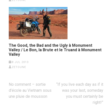
ZETOUNE
The Good, the Bad and the Ugly à Monument
Valley / Le Bon, la Brute et le Truand à Monument
Valley
8 JUL 2013
ZETOUNE
Post
No comment – sortie
“If you live each day as if it
navigation
d’école au Vietnam sous
was your last, someday
une pluie de mousson
you must certainly be
right!”