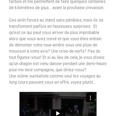
facture et me permettent de faire quelques centaines
de kilomètres de plus… avant la prochaine crevaison.
Ces arrêt forcés au stand sans pénibles, mais ils se
transforment parfois en heureuses surprises. Et
qu’est ce qui peut vous arriver de plus improbable
alors que vous avez crevé et que vous êtes entrain
de démonter votre roue arrière sous une pluie de
mousson à votre avis? Une crise de nerfs? Pas du
tout figurez-vous! Et si au lieu de cela, je vous disais
qu’un dragon est venu danser pendant une demi-heure
pour me tenir compagnie, que diriez-vous?
Une scène surréaliste comme seul les voyages au
long cours peuvent vous en offrir, voyez plutôt…