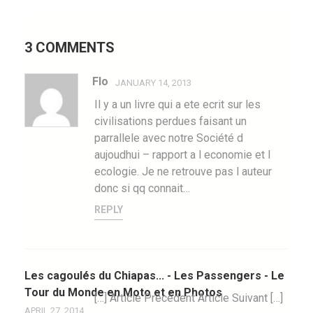
navigation
3 COMMENTS
Flo
JANUARY 14, 2013
Il y a un livre qui a ete ecrit sur les
civilisations perdues faisant un
parrallele avec notre Société d
aujoudhui – rapport a l economie et l
ecologie. Je ne retrouve pas l auteur
donc si qq connait…
REPLY
Les cagoulés du Chiapas... - Les Passengers - Le
Tour du Monde en Moto et en Photos
[…] Article Précédent Article Suivant […]
APRIL 27, 2014