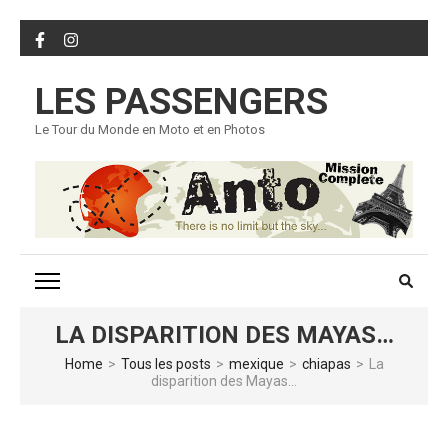
Skip
to
content
LES PASSENGERS
(Press
Enter)
Le Tour du Monde en Moto et en Photos
LA DISPARITION DES MAYAS…
Home
>
Tous les posts
>
mexique
>
chiapas
>
La
disparition des Mayas…