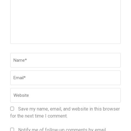
Name
*
Emai
Webs
Save my name, email, and website in this browser
for the next time I comment.
Notify me of follow-up comments by email.