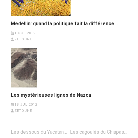
Medellin: quand la politique fait la différence…
1 OCT 2012
ZETOUNE
Les mystérieuses lignes de Nazca
18 JUL 2012
ZETOUNE
Post
Les dessous du Yucatan…
Les cagoulés du Chiapas…