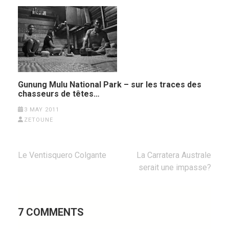
Gunung Mulu National Park – sur les traces des
chasseurs de têtes…
3 MAY 2011
ZETOUNE
Post
Le Ventisquero Colgante
La Carratera Australe
navigation
serait une impasse?
7 COMMENTS