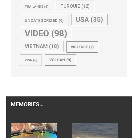
TURQUIE
(12)
THAILANDE
(6)
USA
(35)
UNCATEGORIZED
(9)
VIDEO
(98)
VIETNAM
(18)
VIOLENCE
(7)
VOLCAN
(9)
VISA
(6)
MEMORIES…