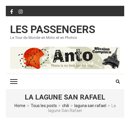
Skip
to
content
LES PASSENGERS
(Press
Enter)
Le Tour du Monde en Moto et en Photos
LA LAGUNE SAN RAFAEL
Home
>
Tous les posts
>
chili
>
laguna san rafael
>
La
lagune San Rafael