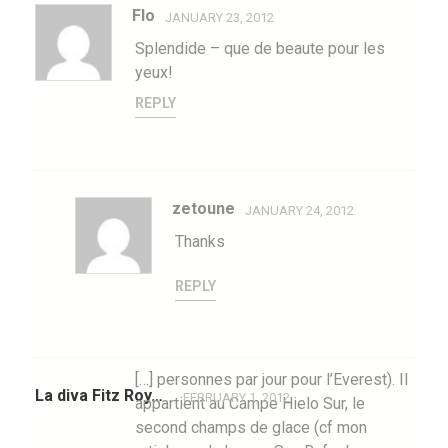
Flo
JANUARY 23, 2012
Splendide – que de beaute pour les
yeux!
REPLY
zetoune
JANUARY 24, 2012
Thanks
REPLY
[…] personnes par jour pour l’Everest). Il
La diva Fitz Roy…
FEBRUARY 1, 2012
appartient au Campe Hielo Sur, le
second champs de glace (cf mon