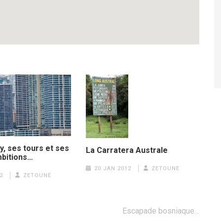
, ses tours et ses
La Carratera Australe
bitions…
20 JAN 2012
ZETOUNE
2
ZETOUNE
Escapade bosniaque…