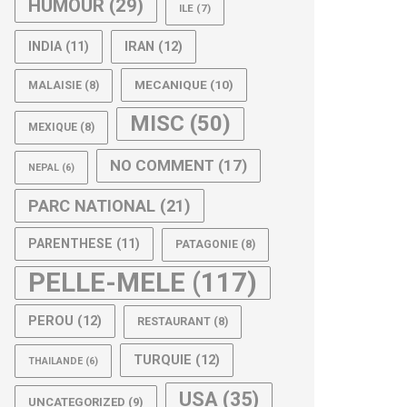
HUMOUR
(29)
ILE
(7)
IRAN
(12)
INDIA
(11)
MECANIQUE
(10)
MALAISIE
(8)
MISC
(50)
MEXIQUE
(8)
NO COMMENT
(17)
NEPAL
(6)
PARC NATIONAL
(21)
PARENTHESE
(11)
PATAGONIE
(8)
PELLE-MELE
(117)
PEROU
(12)
RESTAURANT
(8)
TURQUIE
(12)
THAILANDE
(6)
USA
(35)
UNCATEGORIZED
(9)