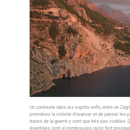
Un contraste dans les esprits enfin, entre un Zag
premières la volonté d’avancer et de panser les 
traces de la guerre y sont que très peu visibles
éventrées sont si nombreuses qu’on finit presque p