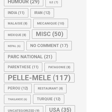
HUMOUR
(29)
ILE
(7)
IRAN
(12)
INDIA
(11)
MECANIQUE
(10)
MALAISIE
(8)
MISC
(50)
MEXIQUE
(8)
NO COMMENT
(17)
NEPAL
(6)
PARC NATIONAL
(21)
PARENTHESE
(11)
PATAGONIE
(8)
PELLE-MELE
(117)
PEROU
(12)
RESTAURANT
(8)
TURQUIE
(12)
THAILANDE
(6)
USA
(35)
UNCATEGORIZED
(9)