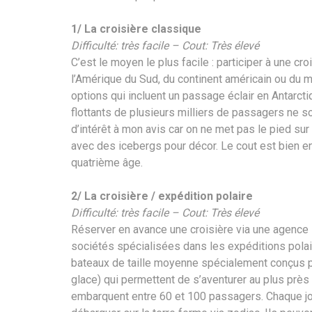
1/ La croisière classique
Difficulté: très facile – Cout: Très élevé
C’est le moyen le plus facile : participer à une c
l’Amérique du Sud, du continent américain ou du m
options qui incluent un passage éclair en Antarcti
flottants de plusieurs milliers de passagers ne 
d’intérêt à mon avis car on ne met pas le pied sur l
avec des icebergs pour décor. Le cout est bien e
quatrième âge.
2/ La croisière / expédition polaire
Difficulté: très facile – Cout: Très élevé
Réserver en avance une croisière via une agence s
sociétés spécialisées dans les expéditions polair
bateaux de taille moyenne spécialement conçus po
glace) qui permettent de s’aventurer au plus prè
embarquent entre 60 et 100 passagers. Chaque jo