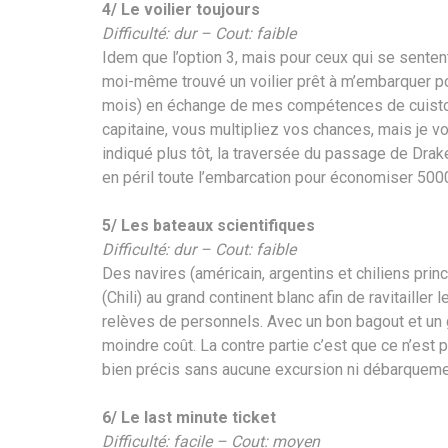
4/ Le voilier toujours
Difficulté: dur – Cout: faible
Idem que l’option 3, mais pour ceux qui se sentent o
moi-même trouvé un voilier prêt à m’embarquer po
mois) en échange de mes compétences de cuistot.
capitaine, vous multipliez vos chances, mais je 
indiqué plus tôt, la traversée du passage de Dra
en péril toute l’embarcation pour économiser 500
5/ Les bateaux scientifiques
Difficulté: dur – Cout: faible
Des navires (américain, argentins et chiliens prin
(Chili) au grand continent blanc afin de ravitailler
relèves de personnels. Avec un bon bagout et un 
moindre coût. La contre partie c’est que ce n’est 
bien précis sans aucune excursion ni débarquemen
6/ Le last minute ticket
Difficulté: facile – Cout: moyen