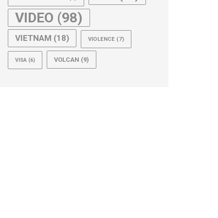
VIDEO
(98)
VIETNAM
(18)
VIOLENCE
(7)
VOLCAN
(9)
VISA
(6)