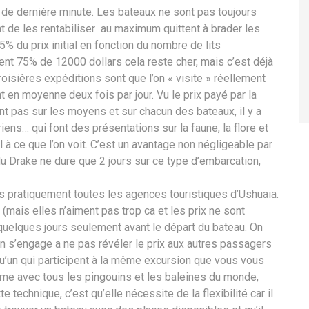
 de dernière minute. Les bateaux ne sont pas toujours
t de les rentabiliser au maximum quittent à brader les
% du prix initial en fonction du nombre de lits
ent 75% de 12000 dollars cela reste cher, mais c’est déjà
oisières expéditions sont que l’on « visite » réellement
t en moyenne deux fois par jour. Vu le prix payé par la
t pas sur les moyens et sur chacun des bateaux, il y a
iens… qui font des présentations sur la faune, la flore et
l à ce que l’on voit. C’est un avantage non négligeable par
du Drake ne dure que 2 jours sur ce type d’embarcation,
s pratiquement toutes les agences touristiques d’Ushuaia.
(mais elles n’aiment pas trop ca et les prix ne sont
 quelques jours seulement avant le départ du bateau. On
n s’engage a ne pas révéler le prix aux autres passagers
qu’un qui participent à la même excursion que vous vous
e avec tous les pingouins et les baleines du monde,
e technique, c’est qu’elle nécessite de la flexibilité car il