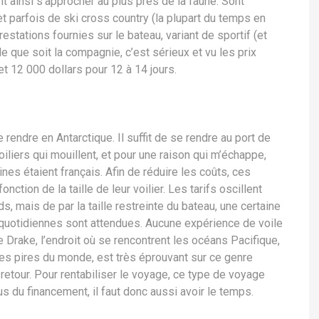
nt ainsi s’approcher au plus près de la faune. Sont
 parfois de ski cross country (la plupart du temps en
restations fournies sur le bateau, variant de sportif (et
e que soit la compagnie, c’est sérieux et vu les prix
t 12 000 dollars pour 12 à 14 jours.
e rendre en Antarctique. Il suffit de se rendre au port de
oiliers qui mouillent, et pour une raison qui m’échappe,
es étaient français. Afin de réduire les coûts, ces
ction de la taille de leur voilier. Les tarifs oscillent
s, mais de par la taille restreinte du bateau, une certaine
s quotidiennes sont attendues. Aucune expérience de voile
 Drake, l’endroit où se rencontrent les océans Pacifique,
des pires du monde, est très éprouvant sur ce genre
 retour. Pour rentabiliser le voyage, ce type de voyage
s du financement, il faut donc aussi avoir le temps.