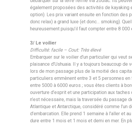
débarquer sur la terre ferme via zodiac. Ils peuve
également proposées des activités de kayaking et
option). Les prix variant ensuite en fonction des p
donc relax) a grand luxe (et donc… smoking). Quell
heureusement puisqu’il faut compter entre 8 000 e
3/ Le voilier
Difficulté: facile – Cout: Très élevé
Embarquer sur le voilier d’un particulier qui veut s
plaisance d’Ushuaia. Il y a toujours beaucoup de v
lors de mon passage plus de la moitié des capitain
particuliers emmènent entre 3 et 5 personnes en fon
entre 5000 à 6000 euros ; vous êtes clients à bord
ouverture d’esprit et une participation aux tache
n’est nécessaire, mais la traversée du passage de
Atlantique et Antarctique, considéré comme l’un 
d’embarcation. Elle prend 1 semaine à l’aller et au
dure entre 1 mois et 1 mois et demi en mer. En plu