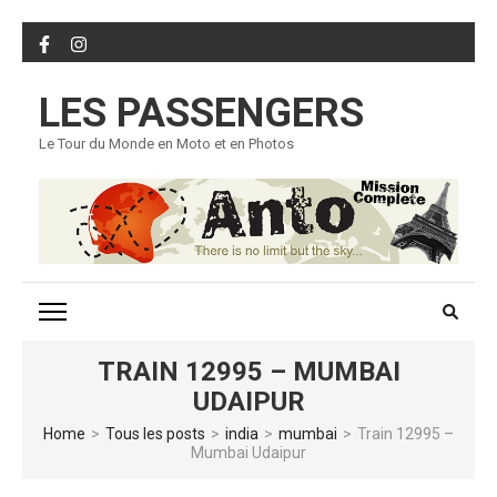
Skip
to
content
LES PASSENGERS
(Press
Enter)
Le Tour du Monde en Moto et en Photos
TRAIN 12995 – MUMBAI
UDAIPUR
Home
>
Tous les posts
>
india
>
mumbai
>
Train 12995 –
Mumbai Udaipur