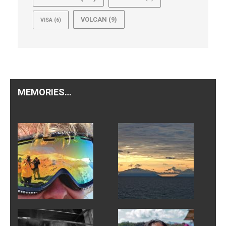
VOLCAN
(9)
VISA
(6)
MEMORIES…