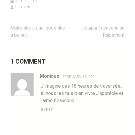
18 OCT 2012
ZETOUNE
Post
Make like a gun, goes like
Udaipur, bienvenu au
navigation
a bullet !
Rajasthan!
1 COMMENT
Monique
FEBRUARY 18, 2011
J’imagine ces 18 heures de traversée…
tu nous les fais bien vivre.J’apprécie et
j’aime beaucoup.
REPLY