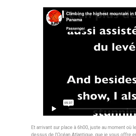
Et arrivant sur place à 6h00, juste au moment où le 
dessus de l’Océan Atlantique, que je vous offre e