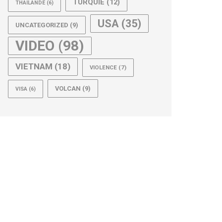
TURQUIE
(12)
THAILANDE
(6)
USA
(35)
UNCATEGORIZED
(9)
VIDEO
(98)
VIETNAM
(18)
VIOLENCE
(7)
VOLCAN
(9)
VISA
(6)