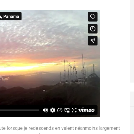
hute lorsque je redescends en valent néanmoins largement