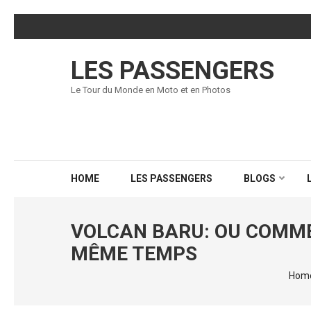
Skip
to
content
LES PASSENGERS
(Press
Enter)
Le Tour du Monde en Moto et en Photos
HOME
LES PASSENGERS
BLOGS
VOLCAN BARU: OU COMMEN
MÊME TEMPS
Hom