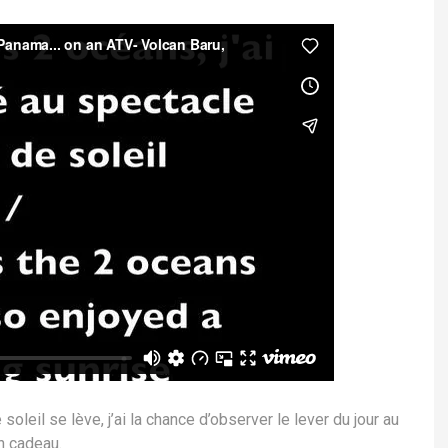
soleil se lève, j’ai la chance d’observer le lever du jour au
n cadeau.