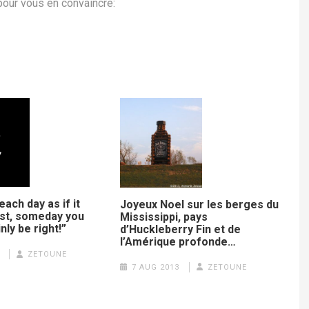
pour vous en convaincre:
 each day as if it
Joyeux Noel sur les berges du
ast, someday you
Mississippi, pays
nly be right!”
d’Huckleberry Fin et de
l’Amérique profonde…
ZETOUNE
7 AUG 2013
ZETOUNE