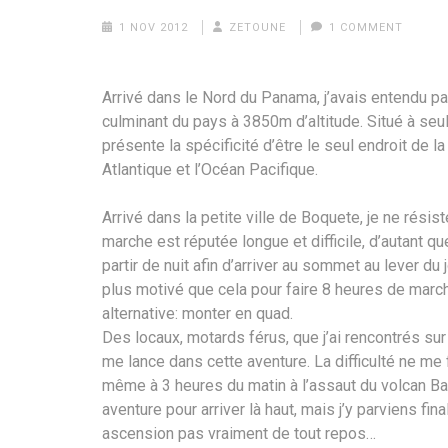
1 NOV 2012
ZETOUNE
1 COMMENT
Arrivé dans le Nord du Panama, j’avais entendu par
culminant du pays à 3850m d’altitude. Situé à se
présente la spécificité d’être le seul endroit de 
Atlantique et l’Océan Pacifique.
Arrivé dans la petite ville de Boquete, je ne résis
marche est réputée longue et difficile, d’autant qu
partir de nuit afin d’arriver au sommet au lever du 
plus motivé que cela pour faire 8 heures de marche 
alternative: monter en quad.
Des locaux, motards férus, que j’ai rencontrés sur
me lance dans cette aventure. La difficulté ne me 
même à 3 heures du matin à l’assaut du volcan Baru
aventure pour arriver là haut, mais j’y parviens fi
ascension pas vraiment de tout repos…