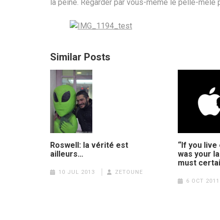
la peine. Regarder par vous-même le pelle-mêle 
Similar Posts
Roswell: la vérité est
“If you live
ailleurs…
was your l
must certai
10 JUL 2013
ZETOUNE
6 OCT 2011