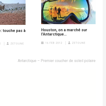
Houston, on a marché sur
: touche pas à
l’Antarctique…
16 FEB 2012
ZETOUNE
2
ZETOUNE
Antarctique – Premier coucher de soleil polaire