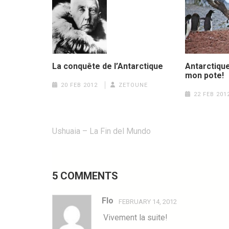
Antarctique
La conquête de l’Antarctique
mon pote!
20 FEB 2012
ZETOUNE
22 FEB 201
Post
Ushuaia – La Fin del Mundo
navigation
5 COMMENTS
Flo
FEBRUARY 14, 2012
Vivement la suite!