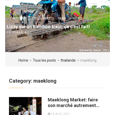
CAMBODGE
PELLE-MELE
TRAIN
VIDEO
Lizzy sur un Bamboo train: ça c’est fait!
15 YEARS AGO
Home
>
Tous les posts
>
thailande
>
maeklong
Category:
maeklong
Maeklong Market: faire
son marché autrement…
18 AUG 2011