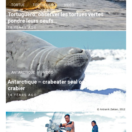
TORTUE
TORTUGUERO
VIDEO
Tortuguero: observer les tortues vertes
pondre leurs oeufs…
14 YEARS AGO
ANTARCTIQUE
VIDEO
Antarctique – crabeater seal ou phoque
crabier
14 YEARS AGO