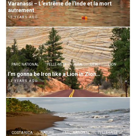
Varanassi – L’extrême de l’Inde et la mort
autrement
15 YEARS AGO
PARC NATIONAL
PELLE-MELE
USA
UTAH
ZION
I’m gonna be Iron like a Lion in Zion…
13 YEARS AGO
COSTA RICA
NATURE
PARC NATIONAL
PELLE-MELE