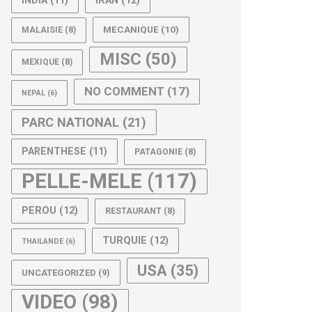
IRAN
(12)
INDIA
(11)
MECANIQUE
(10)
MALAISIE
(8)
MISC
(50)
MEXIQUE
(8)
NO COMMENT
(17)
NEPAL
(6)
PARC NATIONAL
(21)
PARENTHESE
(11)
PATAGONIE
(8)
PELLE-MELE
(117)
PEROU
(12)
RESTAURANT
(8)
TURQUIE
(12)
THAILANDE
(6)
USA
(35)
UNCATEGORIZED
(9)
VIDEO
(98)