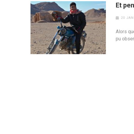
Et pe
20 JAN
Alors que
pu obser