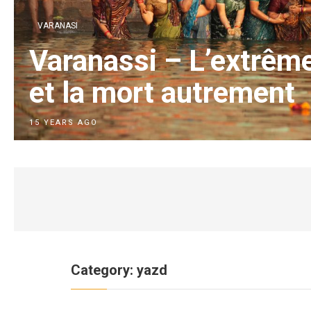
VARANASI
Varanassi – L’extrême
et la mort autrement
15 YEARS AGO
Category:
yazd