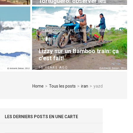
Tortuguero: observer les
tortues vertes pondre leurs
oeufs…
14 YEARS AGO
CAMBODGE
PELLE-MELE
TRAIN
VIDEO
ter seal
Lizzy sur un Bamboo train: ça
c’est fait!
15 YEARS AGO
Home
>
Tous les posts
>
iran
>
yazd
LES DERNIERS POSTS EN UNE CARTE