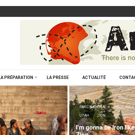
LA PRÉPARATION
LA PRESSE
ACTUALITÉ
CONTA
PARC NATIONAL
PELLE-MELE
UTAH
ZION
I’m gonna be Iron like
Zion…