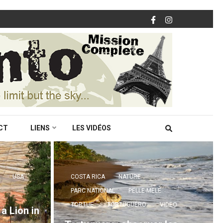
CT
LIENS
LES VIDÉOS
USA
COSTA RICA
NATURE
PARC NATIONAL
PELLE-MELE
TORTUE
TORTUGUERO
VIDEO
 a Lion in