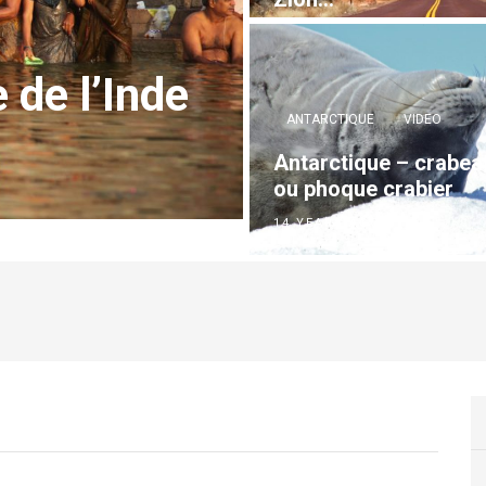
13 YEARS AGO
 de l’Inde
ANTARCTIQUE
VIDEO
Antarctique – crabea
ou phoque crabier
14 YEARS AGO